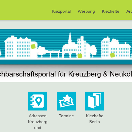
Kiezportal
Werbung
Kiezhefte
Ar
Adressen
Termine
Kiezhefte
Kreuzberg
Berlin
und