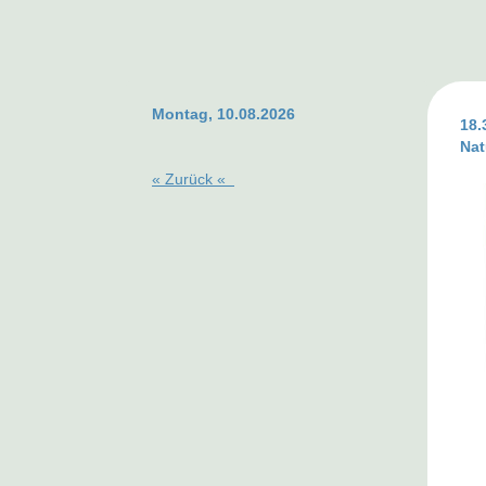
Montag, 10.08.2026
18.
Nat
«
Zurück
«