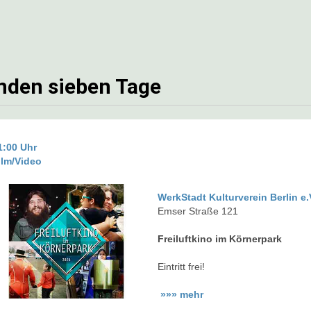
nden sieben Tage
1:00 Uhr
ilm/Video
WerkStadt Kulturverein Berlin e.
Emser Straße 121
Freiluftkino im Körnerpark
Eintritt frei!
»»» mehr