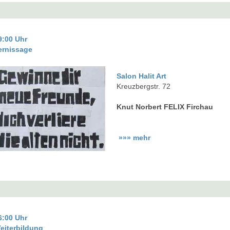
9:00 Uhr
ernissage
Salon Halit Art
Kreuzbergstr. 72
Knut Norbert FELIX Firchau
»»» mehr
6:00 Uhr
eiterbildung