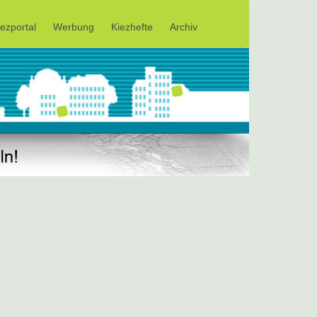
iezportal
Werbung
Kiezhefte
Archiv